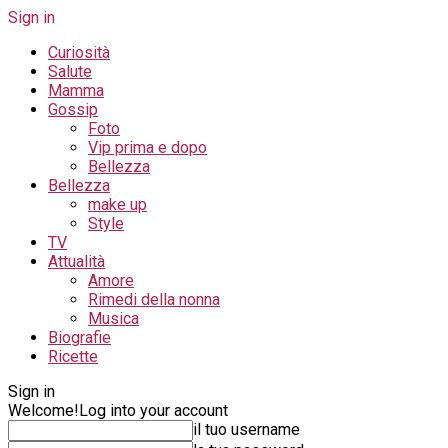
Sign in
Curiosità
Salute
Mamma
Gossip
Foto
Vip prima e dopo
Bellezza
Bellezza
make up
Style
TV
Attualità
Amore
Rimedi della nonna
Musica
Biografie
Ricette
Sign in
Welcome!
Log into your account
il tuo username