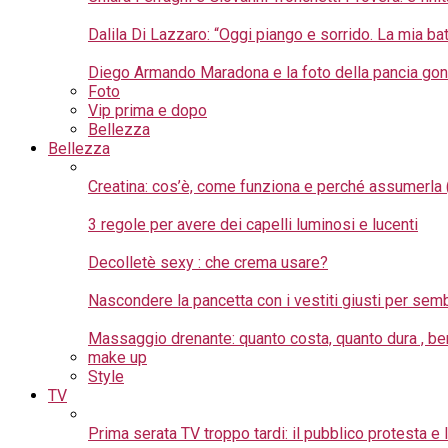
Dalila Di Lazzaro: “Oggi piango e sorrido. La mia bat
Diego Armando Maradona e la foto della pancia gon
Foto
Vip prima e dopo
Bellezza
Bellezza
Creatina: cos’è, come funziona e perché assumerla
3 regole per avere dei capelli luminosi e lucenti
Decolletè sexy : che crema usare?
Nascondere la pancetta con i vestiti giusti per sem
Massaggio drenante: quanto costa, quanto dura , be
make up
Style
TV
Prima serata TV troppo tardi: il pubblico protesta e 